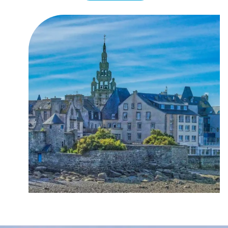
port
du vieux port, un port de plaisance, le
du Bloscon
. Grâce à ce port aux eaux
profondes, Roscoff peut accueillir de grands
événements comme la 54ᵉ Solitaire du
Figaro en septembre 2023.
Depuis 1973 et la création d’un terminal de
ferries, il est à présent possible de rejoindre
traversée Roscoff-
Plymouth durant votre
Angleterre
, Cork en Irlande ou Santander en
Espagne depuis Roscoff.
Enfin, Roscoff est une terre gourmande.
L’oignon de Roscoff AOP possède un goût
subtil et peu piquant et une odeur fruitée. Il
est très apprécié pour son utilisation en
salade. Dégustez également le kig ha farz,