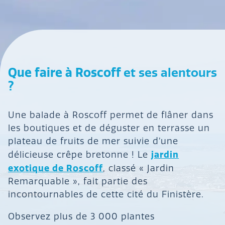
pays
une recette traditionnelle typique du
du Léon
dans la baie de Morlaix.
C’est un mélange de far à base de farine de
blé, de légumes et de viande. Roscoff et plus
baie de Morlaix
généralement la
offre
Que faire à Roscoff
et ses alentours
également d’excellents produits de la mer
?
(araignée, tourteau, crabes, huîtres, etc.).
Une balade à Roscoff permet de flâner dans
les boutiques et de déguster en terrasse un
plateau de fruits de mer suivie d’une
jardin
délicieuse crêpe bretonne ! Le
exotique de Roscoff
, classé « Jardin
Remarquable », fait partie des
incontournables de cette cité du Finistère.
Observez plus de 3 000 plantes