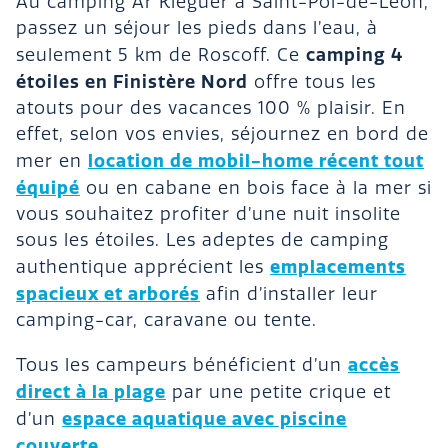
Au camping Ar Kleguer à Saint-Pol-de-Léon,
passez un séjour les pieds dans l’eau, à
camping 4
seulement 5 km de Roscoff. Ce
étoiles en Finistère Nord
offre tous les
atouts pour des vacances 100 % plaisir. En
effet, selon vos envies, séjournez en bord de
location de mobil-home récent tout
mer en
équipé
ou en cabane en bois face à la mer si
vous souhaitez profiter d’une nuit insolite
sous les étoiles. Les adeptes de camping
emplacements
authentique apprécient les
spacieux et arborés
afin d’installer leur
camping-car, caravane ou tente.
accès
Tous les campeurs bénéficient d’un
direct à la plage
par une petite crique et
espace aquatique avec piscine
d’un
couverte