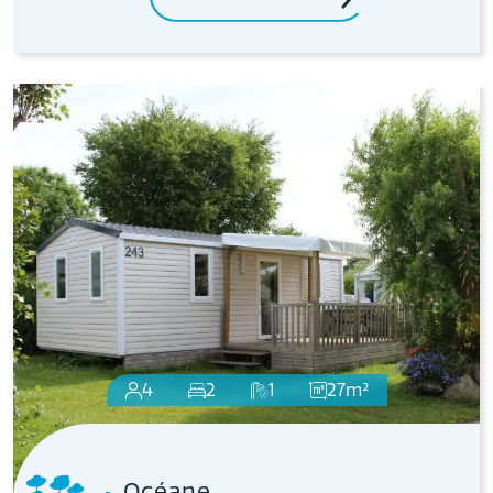
4
2
1
27m²
Océane