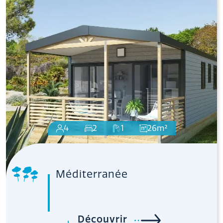
4
2
1
26m²
Méditerranée
Découvrir