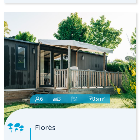
6
3
1
35m²
Florès