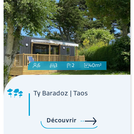
6
3
2
40m²
Ty Baradoz | Taos
Découvrir