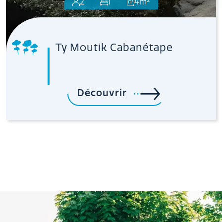
2
1
4m²
Ty Moutik Cabanétape
Découvrir