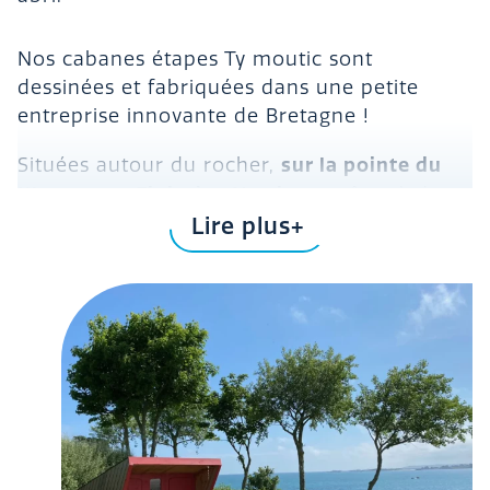
Nos cabanes étapes Ty moutic sont
dessinées et fabriquées dans une petite
entreprise innovante de Bretagne !
sur la pointe du
Situées autour du rocher,
Kleguer
Finistère Nord,
en
vous êtes à deux
pas des sanitaires du camping ainsi que de
Lire plus
Services étape rando
la salle randonneur (
).
Venez vous ressourcer dans une jolie nature
avec vue sur mer
le tout en bénéficiant du
confort 4 étoiles.
Nos petits cocons sont idéals pour démarrer
ou finir votre périple en famille, en couple
ou entre amis, et tout cela en mode détente