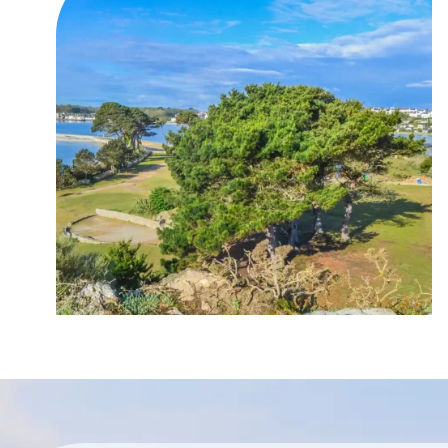
plantes tropicales, et pour son vieux port où
vous embarquez vers l’île de Batz ;
Carantec
, pour profiter de la station
balnéaire et admirer le château du Taureau
depuis le rivage ;
Plouescat
, pour son riche patrimoine
historique avec ses halles, son magasin à
poudre de l’époque de Vauban, mais aussi
ses menhirs
.