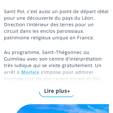
Saint Pol, c’est aussi un point de départ idéal
pour une découverte du pays du Léon.
Direction l’intérieur des terres pour un
circuit dans les enclos paroissiaux,
patrimoine religieux unique en France.
Au programme, Saint-Thégonnec ou
Guimiliau avec son centre d’interprétation
très ludique qui se visite gratuitement. Un
Morlaix
arrêt à
s’impose pour admirer
l’architecture de son centre ancien et des
ses maisons à pans de bois.
Lire plus
Côté mer
, rendez-vous à :
Roscoff
, pour son intime et luxuriant Jardin
Exotique qui réunit plus de 3500 espèces de