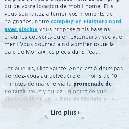
ou de votre location de mobil home. Et si
vous souhaitez alterner vos moments de
camping en Finistère nord
baignades, notre
avec piscine
vous propose trois bassins
chauffés couverts ou en extérieurs avec vue
mer ! Vous pourrez ainsi admirer toute la
baie de Morlaix les pieds dans l’eau.
Par ailleurs, l’îlot Sainte-Anne est à deux pas.
Rendez-vous au belvédère en moins de 10
promenade de
minutes de marche via la
Penarth
. Vous y aurez un point de vue
Baie de Morlaix
époustouflant sur la
et le
port de Roscoff
; on y voit également la
Lire plus
penzé, Carantec et son château du Taureau
et par beau temps on voit même la pointe