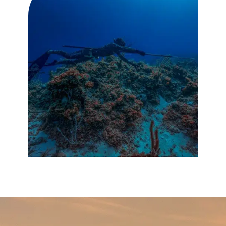
Plongée associatif de St Pol
Le club de
, à 2
pas du camping ou encore le club de
Plongée de Carantec vous proposera de
découvrir la baie vue d’un autre angle.
plus belles plages
Retrouvez également les
de Roscoff
depuis notre camping situé à
proximité.