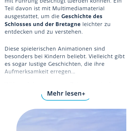
mit Führung besichtigt werden können. Ein
Teil davon ist mit Multimediamaterial
Geschichte des
ausgestattet, um die
Schlosses und der Bretagne
leichter zu
entdecken und zu verstehen.
Diese spielerischen Animationen sind
besonders bei Kindern beliebt. Vielleicht gibt
es sogar lustige Geschichten, die ihre
Aufmerksamkeit erregen…
Während des gesamten Zeitraums, in dem
das Schloss für die Öffentlichkeit zugänglich
Mehr lesen
ist, findet im Logis des Schlosses eine
zeitweilige Ausstellung statt. Die Ausstellung
bietet einen tiefen Einblick in eine
bestimmte Periode der Geschichte.