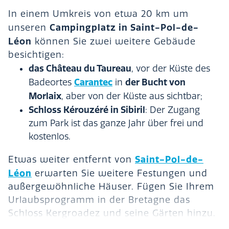
In einem Umkreis von etwa 20 km um
Campingplatz in Saint-Pol-de-
unseren
Léon
können Sie zwei weitere Gebäude
besichtigen:
das Château du Taureau
, vor der Küste des
Carantec
der Bucht von
Badeortes
in
Morlaix
, aber von der Küste aus sichtbar;
Schloss Kérouzéré in Sibiril
: Der Zugang
zum Park ist das ganze Jahr über frei und
kostenlos.
Saint-Pol-de-
Etwas weiter entfernt von
Léon
erwarten Sie weitere Festungen und
außergewöhnliche Häuser. Fügen Sie Ihrem
Urlaubsprogramm in der Bretagne das
Schloss Kergroadez und seine Gärten hinzu.
Damit sind Sie fast am Ende des nördlichen