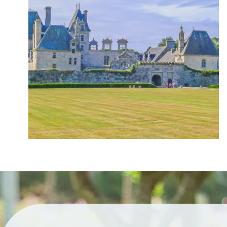
Das Thema wechselt jedes Jahr: die Welt im
15. Jahrhundert, die großen Entdeckungen,
etc. Der Eintritt zu diesem temporären Raum
ist im Rundgang inbegriffen.
Chemins du patrimoine en Finistère
Die
im
organisieren
Sommer und in den
Schulferien auch zahlreiche Aktivitäten für
Familien: geführte Besichtigungen,
Besichtigungen und Flash-Animationen mit
Spielen und Rätseln, thematische
Workshops. So viele Gelegenheiten, um mit
Spaß zu lernen – was für ein Glück!