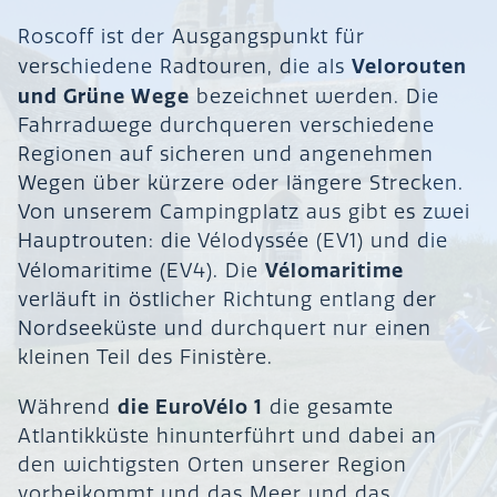
Roscoff ist der Ausgangspunkt für
Velorouten
verschiedene Radtouren, die als
und Grüne Wege
bezeichnet werden. Die
Fahrradwege durchqueren verschiedene
Regionen auf sicheren und angenehmen
Wegen über kürzere oder längere Strecken.
Von unserem Campingplatz aus gibt es zwei
Hauptrouten: die Vélodyssée (EV1) und die
Vélomaritime
Vélomaritime (EV4). Die
verläuft in östlicher Richtung entlang der
Nordseeküste und durchquert nur einen
kleinen Teil des Finistère.
die EuroVélo 1
Während
die gesamte
Atlantikküste hinunterführt und dabei an
den wichtigsten Orten unserer Region
vorbeikommt und das Meer und das