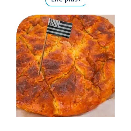
au passage de découvrir la vie et
l’architecture bretonnes.
Enfin, de nombreux restaurants vous
ouvrent leurs tables et vous invitent à
savourer la cuisine haute en couleurs de la
Bretagne, à commencer par les fruits de
mer, les poissons, sans oublier les
incontournables crêpes ou galettes.
Avant de reprendre la route pour Saint-Pol-
de-Léon et de retrouver votre bungalow au
camping Ar Kleguer, vous laisserez-vous
tenter par une complète au sarrasin ou une
flambée au miel ?