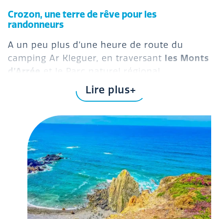
Crozon, une terre de rêve pour les
randonneurs
A un peu plus d’une heure de route du
les Monts
camping Ar Kleguer, en traversant
d’Arrée
et le Parc naturel régional
d’Armorique, la presqu’île de Crozon vous
Lire plus
séduira par son authenticité et sa beauté
sauvage.
Son site naturel offre des paysages
remarquables : de petites criques affûtées
en grandes étendues de landes, de dunes de
sable en falaises de granit, une promenade
les sentiers de Crozon
sur
permet de
découvrir la nature sous tous les angles. La
faune et la flore sont au rendez-vous, avec